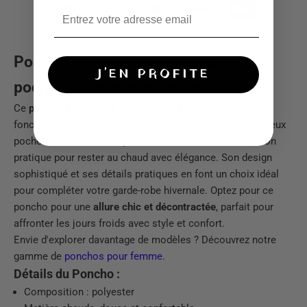
Poncho veste moderne et élégant à
J'EN PROFITE
poches et fermeture éclair
Ce
poncho d'hiver chic
pour femme allie style et
fonctionnalité avec sa fermeture éclair à l'avant et ses deux
poches latérales. Cette pièce tendance offre une solution
pratique pour rester au chaud avec élégance. Son design
sophistiqué et ses détails pratiques en font un choix idéal
pour compléter votre garde-robe hivernale. Optez pour ce
poncho pour une
allure chic et décontractée
, parfait pour
affronter les jours froids avec style et confort.
Envie d'explorer davantage de modèles ? Découvrez notre
gamme de
ponchos pour femme
.
Détails du Poncho :
Composition : polyester