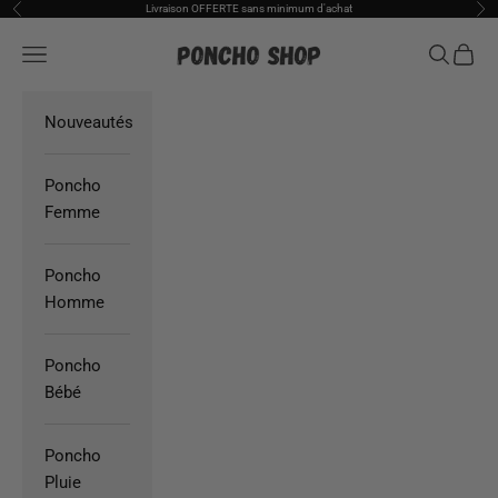
Passer au contenu
Livraison OFFERTE sans minimum d'achat
Précédent
Sui
Poncho Shop
Ouvrir la navigation
Ouvrir la
Voir l
Nouveautés
Poncho
Femme
Poncho
Homme
Poncho
Bébé
Poncho
Pluie