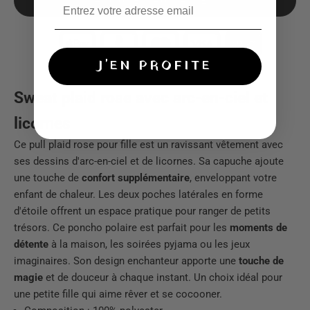
AJOUTER AU PANIER
J'EN PROFITE
Sweat plaid rose avec arc-en-ciel et
licornes
Ce pull plaid rose pour fille est un ravissant vêtement avec
ses dessins d'arc-en-ciel et de licornes. Sa capuche ajoute
une touche de
confort supplémentaire
, enveloppant votre
enfant de chaleur. Les deux poches latérales en forme
d'étoile offrent un espace pratique pour ranger de petits
trésors. Ce poncho polaire est parfait pour les
moments de
détente
à la maison, les soirées pyjama ou les jeux
imaginaires. Son design enchanteur apporte une
touche de
magie
et de douceur à chaque instant. Un choix idéal pour
une petite fille qui aime rêver et se cocooner.