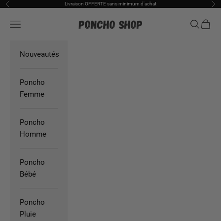
Passer au contenu
Livraison OFFERTE sans minimum d'achat
Précédent
Sui
Poncho Shop
Ouvrir la navigation
Ouvrir la
Voir l
Nouveautés
Poncho
Femme
Poncho
Homme
Poncho
Bébé
Poncho
Pluie