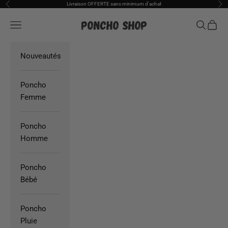
Passer au contenu
Livraison OFFERTE sans minimum d'achat
Précédent
Sui
Poncho Shop
Ouvrir la navigation
Ouvrir la
Voir l
Nouveautés
Poncho
Femme
Poncho
Homme
Poncho
Bébé
Poncho
Pluie