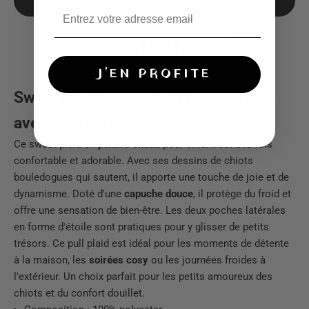
AJOUTER AU PANIER
J'EN PROFITE
Sweat plaid pour enfant unisexe bleu
avec dessins de bouledogues
Ce sweat plaid en
polaire chaud
pour enfant est à la fois
confortable et adorable. Avec ses dessins de chiots
bouledogues qui sautent, il apporte une touche de joie et de
dynamisme. Doté d'une
capuche douce
, il protège du froid et
offre une sensation de bien-être. Les deux poches latérales
en forme d'étoile sont pratiques pour y glisser de petits
trésors. Ce pull plaid est idéal pour les moments de détente
à la maison, les
soirées cosy
ou les journées froides à
l'extérieur. Un choix parfait pour les petits amoureux des
chiots et du confort douillet.