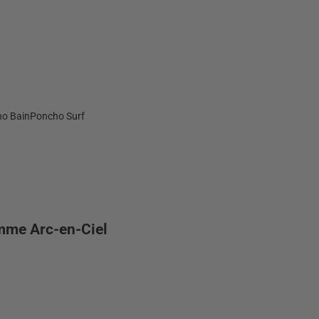
o Bain
Poncho Surf
mme Arc-en-Ciel