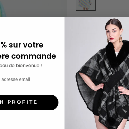
Taille:
unique
En stock
0% sur votre
ère commande
LIVRAISON GRATUITE
eau de bienvenue !
EN PROFITE
Poncho plaid polair
Ce
poncho d'intérieur pour 
ciel éclatant parsemé d'étoil