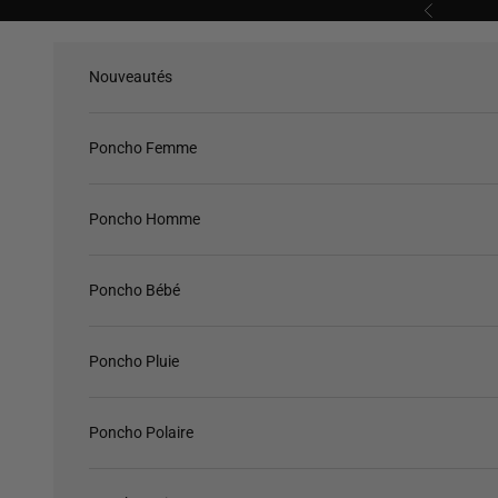
Passer au contenu
Précédent
Nouveautés
Poncho Femme
Poncho Homme
Poncho Bébé
Poncho Pluie
Poncho Polaire