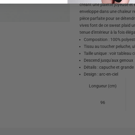
créant une palette joyeuse et
enveloppe dans une chaleur ré
pièce parfaite pour se détend
vives font de ce sweat plaid
tenue d'intérieur à la fois élég
Composition : 100% polyest
Tissu au toucher peluche, u
Taille unique : voir tableau 
Descend jusqu'aux genoux
Détails : capuche et grande
Design : arc-en-ciel
Longueur (cm)
96