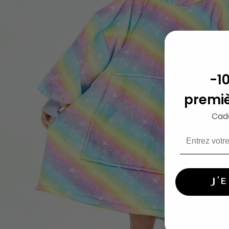
-1
premi
Cad
J'