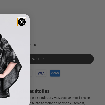
RETOURS SOUS 60 JOURS
AJOUTER AU PANIER
e arc-en-ciel et étoiles
femme
offre un spectacle de couleurs vives, avec un motif arc-en-
es étincelantes. Chaque teinte se mélange harmonieusement,