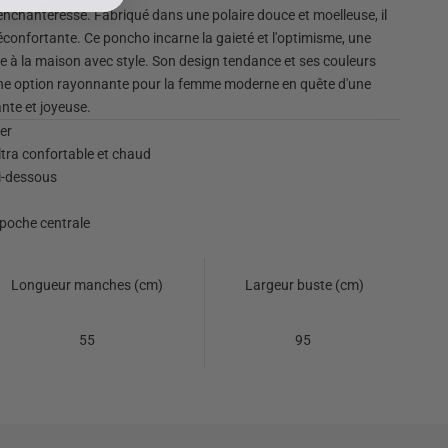
 enchanteresse. Fabriqué dans une polaire douce et moelleuse, il
confortante. Ce poncho incarne la gaieté et l'optimisme, une
re à la maison avec style. Son design tendance et ses couleurs
 une option rayonnante pour la femme moderne en quête d'une
ante et joyeuse.
er
ltra confortable et chaud
ci-dessous
 poche centrale
Longueur manches (cm)
Largeur buste (cm)
55
95