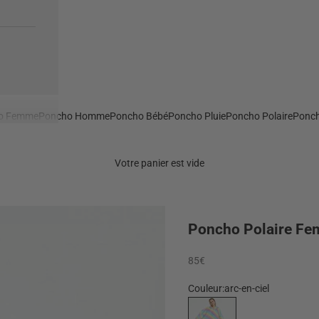
o Femme
Poncho Homme
Poncho Bébé
Poncho Pluie
Poncho Polaire
Ponch
Votre panier est vide
Poncho Polaire Fe
Prix de vente
85€
Couleur:
arc-en-ciel
arc-en-ciel