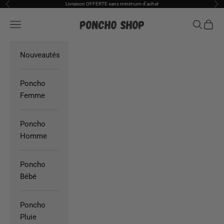
Passer au contenu
Livraison OFFERTE sans minimum d'achat
Précédent
Sui
Poncho Shop
Ouvrir la navigation
Ouvrir la
Voir l
Nouveautés
Poncho
Femme
Poncho
Homme
Poncho
Bébé
Poncho
Pluie