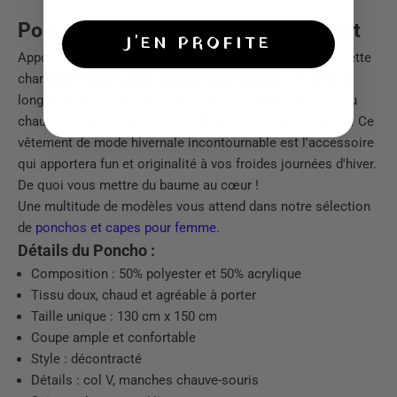
Poncho pour femme de couleur violet
J'EN PROFITE
Apportez de la couleur à votre tenue d'hiver en enfilant cette
charmante
cape d'hiver violette pour femme
! Ce poncho
long aux manches évasées est fabriqué à partir d'un tissu
chaud et confortable pour un effet cocooning instantané. Ce
vêtement de mode hivernale incontournable est l'accessoire
qui apportera fun et originalité à vos froides journées d'hiver.
De quoi vous mettre du baume au cœur !
Une multitude de modèles vous attend dans notre sélection
de
ponchos et capes pour femme
.
Détails du Poncho :
Composition : 50% polyester et 50% acrylique
Tissu doux, chaud et agréable à porter
Taille unique : 130 cm x 150 cm
Coupe ample et confortable
Style : décontracté
Détails : col V, manches chauve-souris