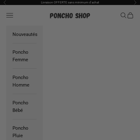
Passer au contenu
Livraison OFFERTE sans minimum d'achat
Précédent
Sui
Poncho Shop
Ouvrir la navigation
Ouvrir la
Voir l
Nouveautés
Poncho
Femme
Poncho
Homme
Poncho
Bébé
Poncho
Pluie