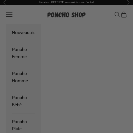
Passer au contenu
Livraison OFFERTE sans minimum d'achat
Précédent
Sui
Poncho Shop
Ouvrir la navigation
Ouvrir la
Voir l
Nouveautés
Poncho
Femme
Poncho
Homme
Poncho
Bébé
Poncho
Pluie