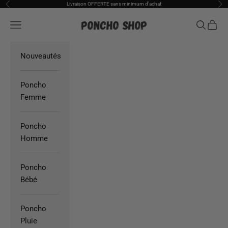
Passer au contenu
Livraison OFFERTE sans minimum d'achat
Précédent
Sui
Poncho Shop
Ouvrir la navigation
Ouvrir la
Voir l
Nouveautés
Poncho
Femme
Poncho
Homme
Poncho
Bébé
Poncho
Pluie