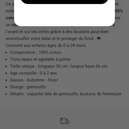
Ce poncho rigolo à
capuche
tête de
grenouille
rendra votre
enfant encore plus mignon qu'il ne l'est déjà. Son tissu
100%
coton
doux et confortable enveloppera votre petit bout dans
un
cocon de confort
. Ce vêtement pour enfant se ferme à
l'avant et sur les côtés grâce à des boutons pour bien
emmitoufler votre bébé et le protéger du froid. 🐸
Convient aux enfants âgés de 0 à 24 mois.
Composition :
100% coton
Tissu épais et agréable à porter
Taille unique : longueur 36 cm ; largeur base 66 cm
Age conseillé : 0 à 2 ans
Saison : Automne - Hiver
Design : grenouille
Détails : capuche tête de grenouille, boutons de fermeture