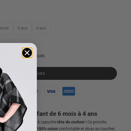
 mois
3 ans
4 ans
RETOURS SOUS 60 JOURS
EN RUPTURE
hon pour enfant de 6 mois à 4 ans
dans ce poncho rigolo à capuche
tête de cochon
! Ce poncho
ant grâce à son tissu
100% coton
confortable et doux au toucher.