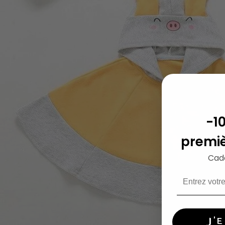
-1
premi
Cad
J'