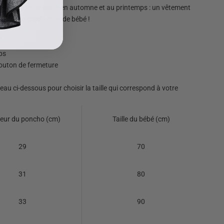
 un bouton et se porte en automne et au printemps : un vêtement
r dans la garde-robe de bébé !
ps
bouton de fermeture
leau ci-dessous pour choisir la taille qui correspond à votre
eur du poncho (cm)
Taille du bébé (cm)
29
70
31
80
33
90