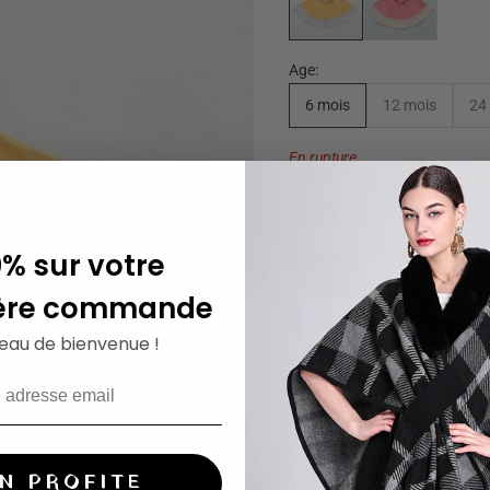
Age:
6 mois
12 mois
24
En rupture
LIVRAISON GRATUITE
0% sur votre
ère commande
eau de bienvenue !
Poncho capuche coc
Votre enfant sera à croquer 
EN PROFITE
respecte la peau de votre enf