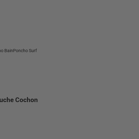
o Bain
Poncho Surf
puche Cochon