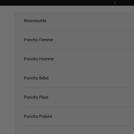
Passer au contenu
Précédent
Nouveautés
Poncho Femme
Poncho Homme
Poncho Bébé
Poncho Pluie
Poncho Polaire