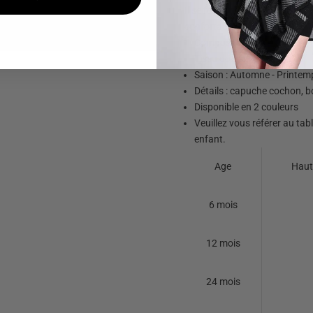
Il se ferme à l'avant grâce à
confortable et pratique à avoi
Composition :
100% coton
Tissu doux et confortable
Saison : Automne - Printem
Détails : capuche cochon, 
Disponible en 2 couleurs
Veuillez vous référer au tab
enfant.
Age
Haut
6 mois
12 mois
24 mois