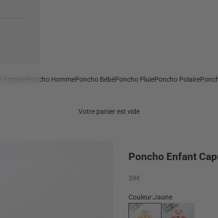
o Femme
Poncho Homme
Poncho Bébé
Poncho Pluie
Poncho Polaire
Ponch
Votre panier est vide
Poncho Enfant Ca
Prix de vente
39€
Couleur:
Jaune
Jaune
Rose