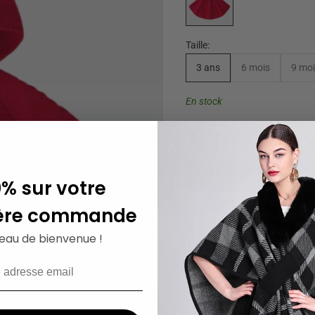
Taille:
3 ans
6 mois
9 mo
En stock
LIVRAISON GRATUITE
0% sur votre
ère commande
eau de bienvenue !
Poncho tricot rouge
Imaginez votre petite fille dan
chaperon rouge ! Ce poncho tri