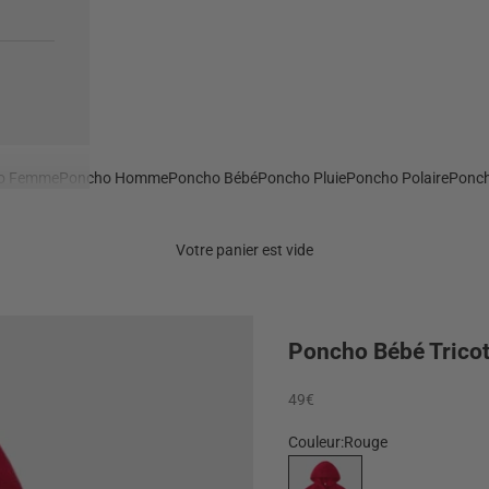
o Femme
Poncho Homme
Poncho Bébé
Poncho Pluie
Poncho Polaire
Ponch
Votre panier est vide
Poncho Bébé Trico
Prix de vente
49€
Couleur:
Rouge
Rouge