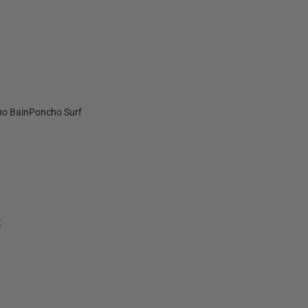
o Bain
Poncho Surf
t