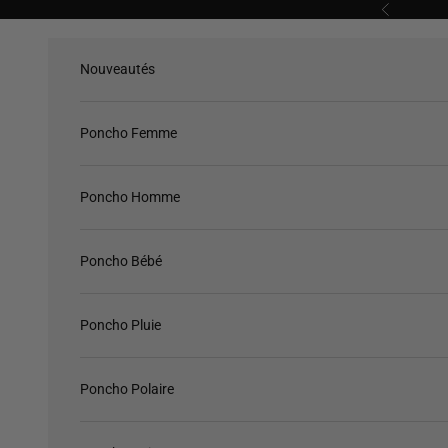
Passer au contenu
Précédent
Nouveautés
Poncho Femme
Poncho Homme
Poncho Bébé
Poncho Pluie
Poncho Polaire