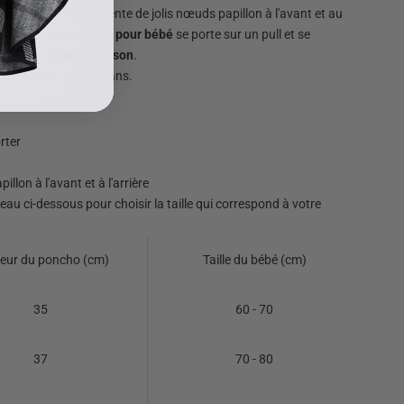
nées d'hiver. Il présente de jolis nœuds papillon à l'avant et au
. Ce
vêtement d'hiver pour bébé
se porte sur un pull et se
à une
veste de mi-saison
.
ailles : de 6 mois à 3 ans.
rter
llon à l'avant et à l'arrière
leau ci-dessous pour choisir la taille qui correspond à votre
eur du poncho (cm)
Taille du bébé (cm)
35
60 - 70
37
70 - 80