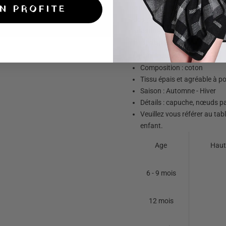
EN PROFITE
enfant pendant les froides jour
dos pour un style chic et girly
substitue parfaitement bien 
Il est disponible en plusieurs t
Détails du Poncho :
Composition : coton
Tissu épais et agréable à po
Saison : Automne - Hiver
Détails : capuche, nœuds papi
Veuillez vous référer au tab
enfant.
Age
Haut
6 - 9 mois
12 mois