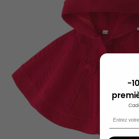
-1
premi
Cad