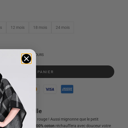
is
12 mois
18 mois
24 mois
RETOURS SOUS 60 JOURS
AJOUTER AU PANIER
 pour bébé fille
s ce joli poncho tricot rouge ! Aussi mignonne que le petit
cot pour bébé fille
100% coton
réchauffera avec douceur votre