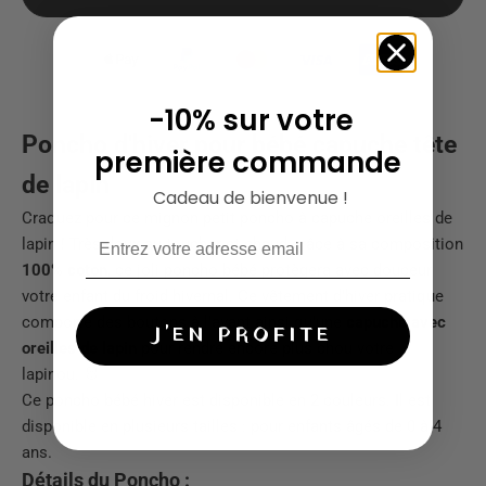
-10% sur votre
Poncho d'hiver pour bébé capuche tête
première commande
de lapin
Cadeau de bienvenue !
Craquez pour ce mignon petit poncho à capuche oreilles de
lapin ! Très doux au toucher et chaud grâce à sa composition
100% coton
, ce joli poncho bébé protègera avec douceur
votre enfant du froid hivernal. Ce vêtement d'hiver pratique
comporte des boutons à l'avant ainsi qu'une
capuche avec
J'EN PROFITE
oreilles de lapin
pour rendre encore plus chou votre
lapinou. 🐰
Ce poncho bébé hiver est disponible en 2 couleurs. Il est
disponible en plusieurs tailles : pour enfants âgés de 0 à 4
ans.
Détails du Poncho :