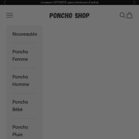
Passer au contenu
Livraison OFFERTE sans minimum d'achat
Précédent
Sui
Poncho Shop
Ouvrir la navigation
Ouvrir la
Voir l
Nouveautés
Poncho
Femme
Poncho
Homme
Poncho
Bébé
Poncho
Pluie