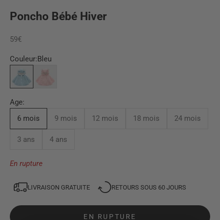
Poncho Bébé Hiver
Prix de vente
59€
Couleur:
Bleu
Bleu
Rose
Age:
6 mois
9 mois
12 mois
18 mois
24 mois
3 ans
4 ans
En rupture
LIVRAISON GRATUITE
RETOURS SOUS 60 JOURS
EN RUPTURE