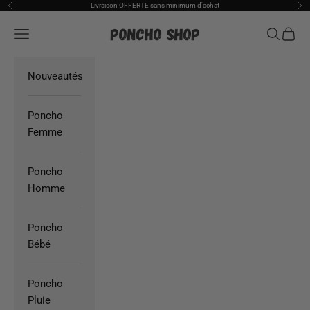
Passer au contenu
Livraison OFFERTE sans minimum d'achat
Précédent
Sui
Poncho Shop
Ouvrir la navigation
Ouvrir la
Voir l
Nouveautés
Poncho
Femme
Poncho
Homme
Poncho
Bébé
Poncho
Pluie