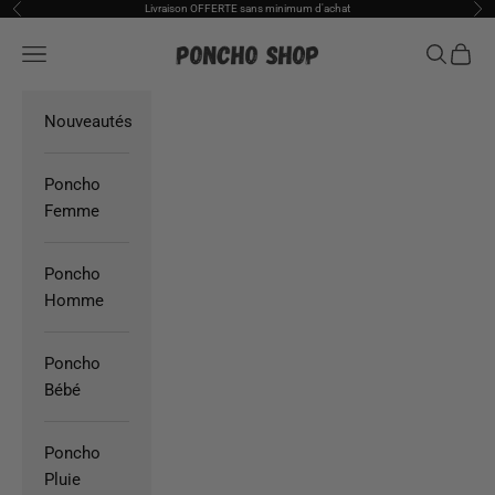
Passer au contenu
Livraison OFFERTE sans minimum d'achat
Précédent
Sui
Poncho Shop
Ouvrir la navigation
Ouvrir la
Voir l
Nouveautés
Poncho
Femme
Poncho
Homme
Poncho
Bébé
Poncho
Pluie