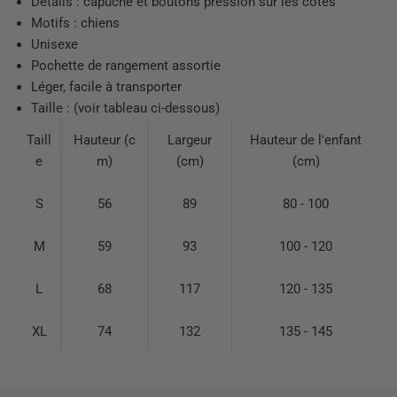
Détails : capuche et boutons pression sur les côtés
Motifs : chiens
Unisexe
Pochette de rangement assortie
Léger, facile à transporter
Taille : (voir tableau ci-dessous)
Taill
Hauteur (c
Largeur
Hauteur de l'enfant
e
m)
(cm)
(cm)
S
56
89
80 - 100
M
59
93
100 - 120
L
68
117
120 - 135
XL
74
132
135 - 145