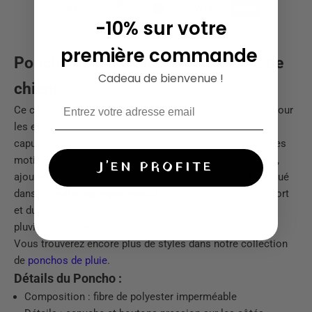
-10% sur votre
première commande
Poncho de pluie bleu avec dessins de
Cadeau de bienvenue !
chiens
Ce charmant
poncho de pluie bleu
, conçu spécialement pour
les enfants, est orné de dessins adorables de chiens. Sa
capuche offre une protection complète contre la pluie. Les
motifs canins apportent une touche ludique et mignonne,
J'EN PROFITE
ajoutant une dose de charme même sous la pluie. Fabriqué
dans un
matériau imperméable
de qualité, il assure confort
et durabilité. C'est le compagnon idéal pour les journées
pluvieuses, alliant style et fonctionnalité avec brio.
Vous trouverez encore plus de styles dans notre collection
de
ponchos de pluie
.
Détails du Poncho :
Composition : fibre de polyester imperméable