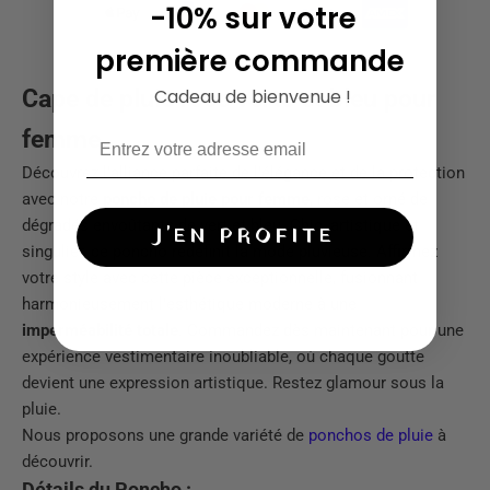
-10% sur votre
première commande
Cape de pluie rose verte et bleu pour
Cadeau de bienvenue !
femme
Découvrez l'alliance parfaite de l'élégance et de la protection
avec notre
poncho de pluie pour femme
, rose et orné de
dégradés envoûtants de vert et bleu. Chic, artistique et
J'EN PROFITE
singulier, ce poncho redéfinit la mode pluvieuse. Affirmez
votre style avec cette pièce exceptionnelle, fusionnant
harmonieusement l'esthétique moderne à une
imperméabilité totale
. Commandez dès maintenant pour une
expérience vestimentaire inoubliable, où chaque goutte
devient une expression artistique. Restez glamour sous la
pluie.
Nous proposons une grande variété de
ponchos de pluie
à
découvrir.
Détails du Poncho :