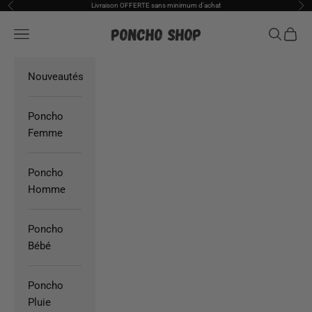
Passer au contenu
Livraison OFFERTE sans minimum d'achat
Précédent
Sui
Poncho Shop
Ouvrir la navigation
Ouvrir la
Voir l
Nouveautés
Poncho
Femme
Poncho
Homme
Poncho
Bébé
Poncho
Pluie