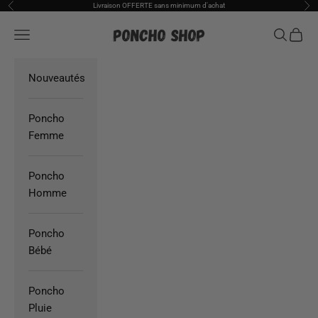
Passer au contenu
Livraison OFFERTE sans minimum d'achat
Précédent
Sui
Poncho Shop
Ouvrir la navigation
Ouvrir la
Voir l
Nouveautés
Poncho
Femme
Poncho
Homme
Poncho
Bébé
Poncho
Pluie