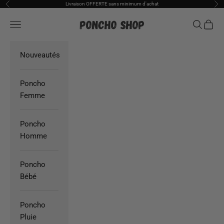
Passer au contenu
Livraison OFFERTE sans minimum d'achat
Précédent
Sui
Poncho Shop
Ouvrir la navigation
Ouvrir la
Voir l
Nouveautés
Poncho
Femme
Poncho
Homme
Poncho
Bébé
Poncho
Pluie